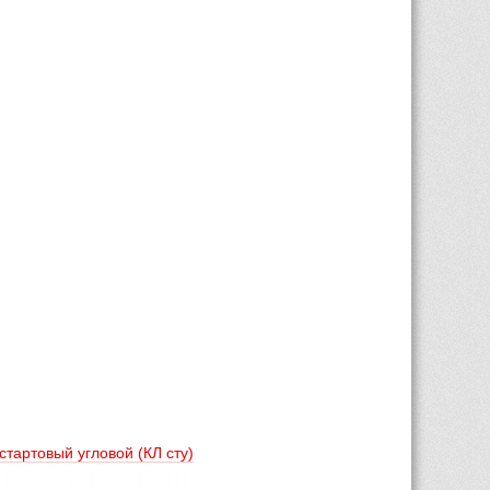
тартовый угловой (КЛ сту) 