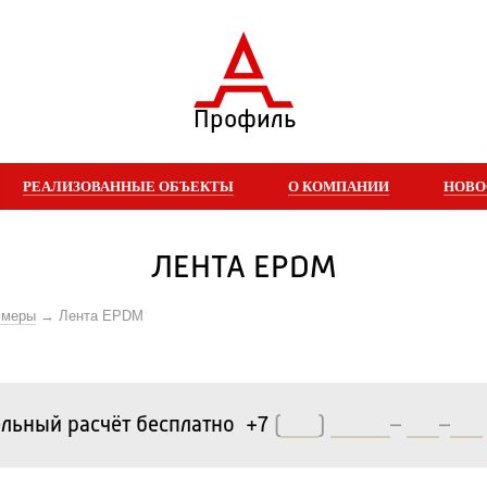
Профиль
РЕАЛИЗОВАННЫЕ ОБЪЕКТЫ
О КОМПАНИИ
НОВО
ЛЕНТА EPDM
ммеры
Лента EPDM
льный расчёт бесплатно +7
(
)
–
–