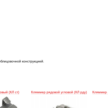
облицовочной конструкцией.
вый (КЛ ст) 
Кляммер рядовой угловой (КЛ рду) 
Кляммер с