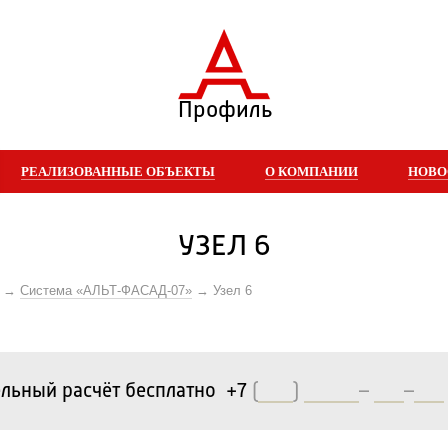
Профиль
РЕАЛИЗОВАННЫЕ ОБЪЕКТЫ
О КОМПАНИИ
НОВО
УЗЕЛ 6
Система «АЛЬТ-ФАСАД-07»
Узел 6
льный расчёт бесплатно +7
(
)
–
–