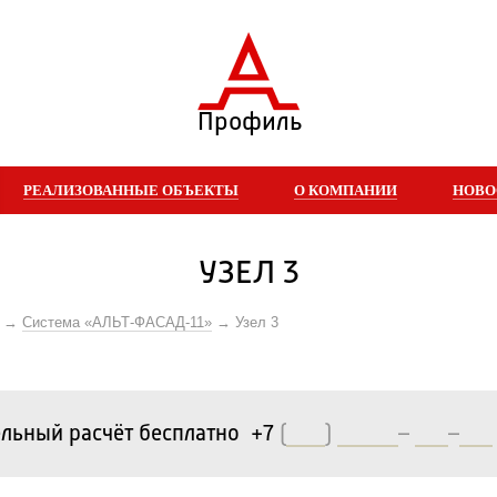
Профиль
РЕАЛИЗОВАННЫЕ ОБЪЕКТЫ
О КОМПАНИИ
НОВО
УЗЕЛ 3
Система «АЛЬТ-ФАСАД-11»
Узел 3
льный расчёт бесплатно +7
(
)
–
–