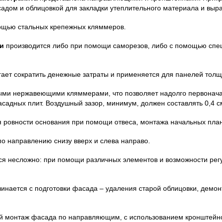
адом и облицовкой для закладки утеплительного материала и выр
мощью стальных крепежных кляммеров.
и
 производится либо при помощи саморезов, либо с помощью спе
ает сократить денежные затраты и применяется для панелей толщ
ми нержавеющими кляммерами, что позволяет надолго первоначаль
садных плит. Воздушный зазор, минимум, должен составлять 0,4 с
я ровности основания при помощи отвеса, монтажа начальных план
о направлению снизу вверх и слева направо.
я несложно: при помощи различных элементов и возможности регу
чинается с подготовки фасада – удаления старой облицовки, демонт
й монтаж фасада по направляющим, с использованием кронштейнов