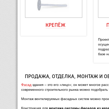
КРЕПЁЖ
Проект
осущес
подраз
базе н
ПРОДАЖА, ОТДЕЛКА, МОНТАЖ И О
Фасад
 здания – это его «лицо»; он может многое рас
современного строительного рынка можно подобрать 
Монтаж вентилируемых фасадных систем можно произ
Конструкция для
 монтажа системы фасадов из кер